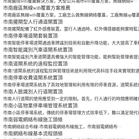
市南醫院wifi覆蓋解決方案，大型公共場所wifi覆蓋方案，無線網絡w···
市南廠區無線wifi覆蓋方案
推薦
市南廠區無線wifi覆蓋方案，工廠怎么做無線網絡覆蓋，工廠無線ap覆蓋·
市南擺閘型人行通道閘
置頂
市南擺閘配備了紅外感應裝置。當行人通過時，紅外傳感器能夠實時監測
市南停車場道閘套裝
置頂
市南智能停車場道閘通過車牌識別技術和自動升降功能，大大提高了車輛
市南智能識別汽車道閘系統
置頂
市南智能識別汽車道閘還具備強大的智能管理功能，能夠幫助管理者提升
市南道閘系統的遠程監控
置頂
市南?道閘系統的遠程監控與管理技術是利用現代高科技手段來實現對道閘
市南停車收費道閘系統
置頂
市南停車場道閘系統為了高效地管理和利用有限的停車資源，道閘系統被
市南人臉識別人行道閘
置頂
市南人行道閘的使用應受到一定的限制。首先，行人通行的時間應明確規
市南小區物業停車場管理系統
置頂
市南小區停車場系統，傳統的停車場管理方式效率低下，難以滿足現代社
市南弱電網絡布線施工
頭條
市南網絡綜合布線-市南弱電網絡布線施工，市南弱電網絡布···
市南網絡布線基本流程
頭條