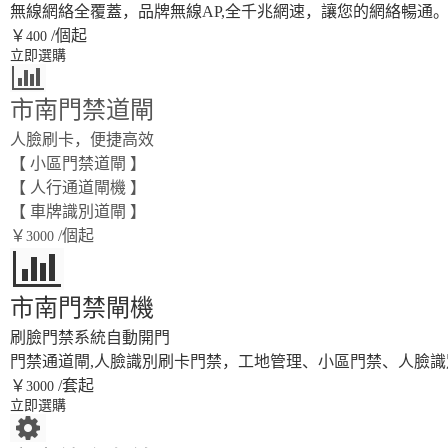
無線網絡全覆蓋，品牌無線AP,全千兆網速，讓您的網絡暢通。家
￥
/個起
400
立即選購
市南門禁道閘
人臉刷卡，便捷高效
【 小區門禁道閘 】
【 人行通道閘機 】
【 車牌識別道閘 】
￥
/個起
3000
市南門禁閘機
刷臉門禁系統自動開門
門禁通道閘,人臉識別刷卡門禁，工地管理、小區門禁、人臉
￥
/套起
3000
立即選購