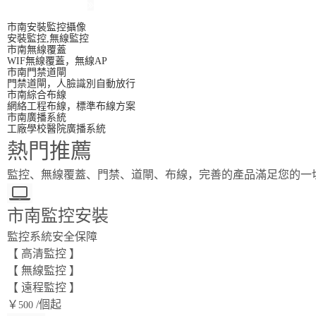
查看更多
市南安裝監控攝像
安裝監控,無線監控
市南無線覆蓋
WIF無線覆蓋，無線AP
市南門禁道閘
門禁道閘，人臉識別自動放行
市南綜合布線
網絡工程布線，標準布線方案
市南廣播系統
工廠學校醫院廣播系統
熱門推薦
監控、無線覆蓋、門禁、道閘、布線，完善的產品滿足您的一
市南監控安裝
監控系統安全保障
【 高清監控 】
【 無線監控 】
【 遠程監控 】
￥
/個起
500